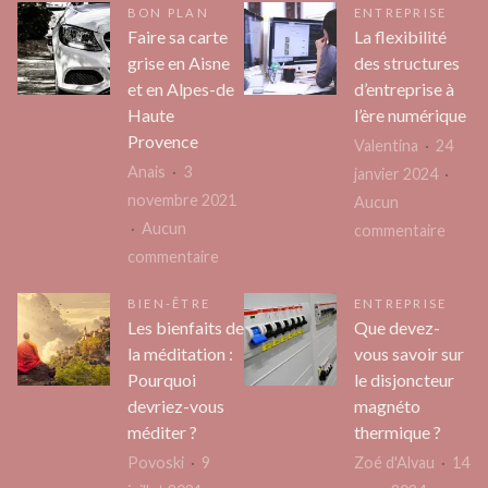
BON PLAN
ENTREPRISE
Faire sa carte
La flexibilité
grise en Aisne
des structures
et en Alpes-de
d’entreprise à
Haute
l’ère numérique
Provence
Valentina
24
Anais
3
janvier 2024
novembre 2021
Aucun
Aucun
sur
commentaire
sur
commentaire
La
Faire
flexibi
BIEN-ÊTRE
ENTREPRISE
sa
des
Les bienfaits de
Que devez-
carte
struc
la méditation :
vous savoir sur
grise
d’entr
Pourquoi
le disjoncteur
en
à
devriez-vous
magnéto
Aisne
l’ère
méditer ?
thermique ?
et
numér
Povoski
9
Zoé d'Alvau
14
en