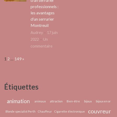
d’un serrurier
la
l’Eure
professionnels :
nouve
et
les avantages
tenda
le
d’un serrurier
saine
château
Montreuil
d’Osmoy
Audrey
17 juin
2022
Un
sur
commentaire
Avoir
Page:
Next
1
2
…
149
»
recours
aux
services
d’un
Étiquettes
serrurier
professionnels
:
animation
animaux
attraction
Bien-être
bijoux
bijoux en or
les
couvreur
Blonde specialist Perth
Chauffeur
Cigarette électronique
avantages