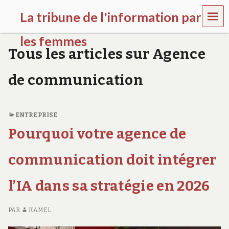
MEN
La tribune de l'information par
U
les femmes
Tous les articles sur Agence
l
a
de communication
t
r
i
b
ENTREPRISE
u
n
Pourquoi votre agence de
e
w
communication doit intégrer
o
m
e
l’IA dans sa stratégie en 2026
n
s
a
PAR
KAMEL
w
a