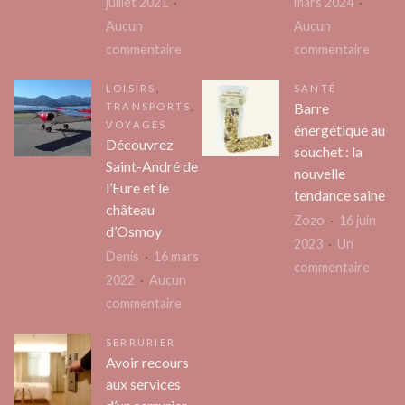
juillet 2021
mars 2024
Alpes-
Aucun
Aucun
de
sur
sur
commentaire
commentaire
Haute
Les
Que
Provence
LOISIRS
,
SANTÉ
bienfaits
devez
Barre
TRANSPORTS
,
de
vous
VOYAGES
énergétique au
la
savoir
Découvrez
souchet : la
Saint-André de
méditation
sur
nouvelle
l’Eure et le
:
le
tendance saine
château
Pourquoi
disjon
Zozo
16 juin
d’Osmoy
devriez-
magn
2023
Un
Denis
16 mars
vous
therm
sur
commentaire
2022
Aucun
méditer
?
Barre
sur
commentaire
?
énerg
Découvrez
au
SERRURIER
Saint-
souch
Avoir recours
André
aux services
:
de