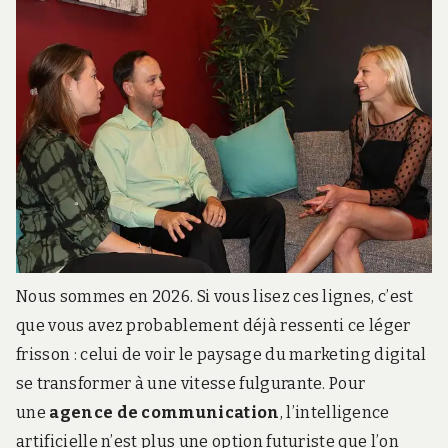
r
d
s
.
f
r
Nous sommes en 2026. Si vous lisez ces lignes, c’est
que vous avez probablement déjà ressenti ce léger
frisson : celui de voir le paysage du marketing digital
se transformer à une vitesse fulgurante. Pour
une
agence de communication
, l’intelligence
artificielle n’est plus une option futuriste que l’on