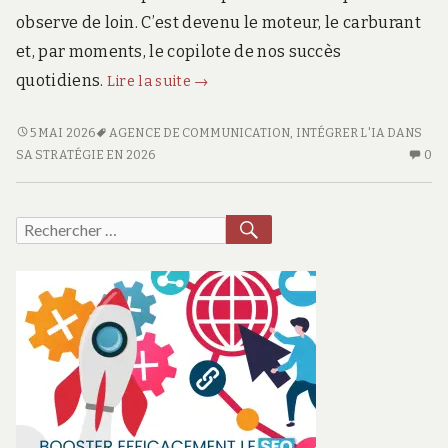
observe de loin. C’est devenu le moteur, le carburant
et, par moments, le copilote de nos succès
Pourquoi
quotidiens.
Lire la suite
→
votre
agence
POURQUOI
5 MAI 2026
AGENCE DE COMMUNICATION
,
INTÉGRER L'IA DANS
VOTRE
AU
de
SA STRATÉGIE EN 2026
0
AGENCE
CO
communication
DE
SU
doit
COMMUNICATION
PO
RECHERCHER
Recherche
intégrer
DOIT
VO
pour :
l’IA
INTÉGRER
A
dans
L’IA
D
DANS
CO
sa
SA
DO
stratégie
STRATÉGIE
IN
en
EN
L’
2026
2026
D
S
ST