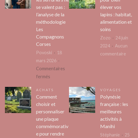
processus
textu
se valent pas :
élever vos
de
d’ext
l’analyse de la
lapins : habitat,
création
de
méthodologie
alimentation et
d’une
cheve
Les
soins
piscine
Compagnons
Zozo
24 juin
Corses
avec
2024
Aucun
un
Povoski
18
sur
commentaire
pisciniste
mars 2026
Les
?
Commentaires
essent
sur
fermés
pour
Pourquoi
bien
ACHATS
VOYAGES
tous
élever
Comment
Polynésie
les
vos
choisir et
française : les
serruriers
lapins
personnaliser
meilleures
ne
:
une plaque
activités à
se
habita
commémorativ
Manihi
valent
e pour rendre
alimen
Stéphanie
25