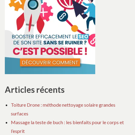
HUMORISTIQUES
PO
DE
CO
PH
HU
Articles récents
Toiture Drone : méthode nettoyage solaire grandes
surfaces
Massage la teste de buch : les bienfaits pour le corps et
l’esprit