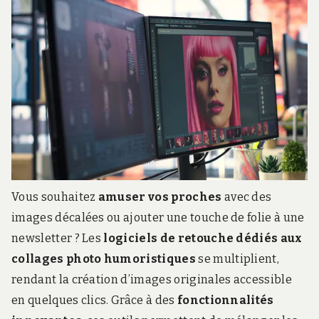
r
d
s
.
f
r
Vous souhaitez
amuser vos proches
avec des
images décalées ou ajouter une touche de folie à une
newsletter ? Les
logiciels de retouche dédiés aux
collages photo humoristiques
se multiplient,
rendant la création d’images originales accessible
en quelques clics. Grâce à des
fonctionnalités