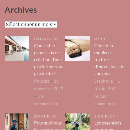
Archives
Archives
ENTREPRISE
MODE
Quel est le
Choisir la
processus de
meilleure
création d’une
texture
piscine avec un
d’extensions de
pisciniste ?
cheveux
Povoski
21
Stéphanie
1
novembre 2023
février 2021
Un
Aucun
sur
sur
commentaire
commentaire
Quel
Choisi
SERRURIER
BON PLAN
est
la
Pourquoi tous
Les essentiels
le
meille
les serruriers ne
pour bien