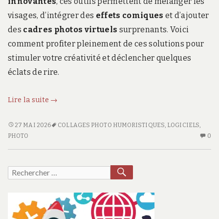
innovantes
, ces outils permettent de mélanger les
visages, d’intégrer des
effets comiques
et d’ajouter
des
cadres photos virtuels
surprenants. Voici
comment profiter pleinement de ces solutions pour
stimuler votre créativité et déclencher quelques
éclats de rire.
Les
Lire la suite
→
meilleurs
logiciels
LES
27 MAI 2026
COLLAGES PHOTO HUMORISTIQUES
,
LOGICIELS
,
MEILLEURS
AU
de
PHOTO
0
LOGICIELS
CO
retouche
DE
SU
pour
RETOUCHE
LE
RECHERCHER
Recherche
des
POUR
ME
pour :
collages
DES
LO
photo
COLLAGES
D
PHOTO
RE
humoristiques