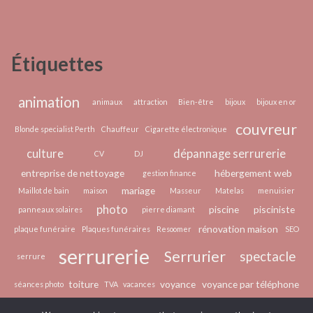
manière
choisir
unique
un
serrurier
Étiquettes
fiable
à
Paris
animation
animaux
attraction
Bien-être
bijoux
bijoux en or
couvreur
Blonde specialist Perth
Chauffeur
Cigarette électronique
culture
dépannage serrurerie
CV
DJ
entreprise de nettoyage
hébergement web
gestion finance
mariage
Maillot de bain
maison
Masseur
Matelas
menuisier
photo
piscine
pisciniste
panneaux solaires
pierre diamant
rénovation maison
plaque funéraire
Plaques funéraires
Resoomer
SEO
serrurerie
Serrurier
spectacle
serrure
toiture
voyance
voyance par téléphone
séances photo
TVA
vacances
épilation laser
écologie