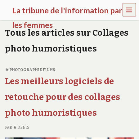
MEN
La tribune de l'information par
U
les femmes
Tous les articles sur Collages
l
a
photo humoristiques
t
r
i
b
PHOTOGRAPHIE FILMS
u
n
Les meilleurs logiciels de
e
w
retouche pour des collages
o
m
e
photo humoristiques
n
s
a
PAR
DENIS
w
a