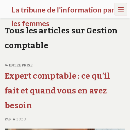
MEN
La tribune de l'information par
U
les femmes
Tous les articles sur Gestion
l
a
comptable
t
r
i
b
ENTREPRISE
u
n
Expert comptable : ce qu’il
e
w
fait et quand vous en avez
o
m
e
besoin
n
s
a
PAR
ZOZO
w
a