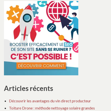
quand
ET
CE
vous
QUAND
QU
VOUS
FA
en
EN
ET
avez
AVEZ
Q
besoin
BESOIN
VO
E
AV
BE
Articles récents
Découvrir les avantages du vin direct producteur
Toiture Drone : méthode nettoyage solaire grandes