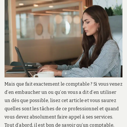
r
d
s
.
f
r
Mais que fait exactement le comptable ? Si vous venez
d’en embaucher un ou qu’on vous a dit d’en utiliser
un dès que possible, lisez cet article et vous saurez
quelles sont les tâches de ce professionnel et quand
vous devez absolument faire appel à ses services.
Tout d’abord, il est bon de savoir qu’un comptable,