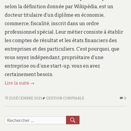
selon la définition donnée par Wikipédia, est un
docteur titulaire d’un diplôme en économie,
commerce, fiscalité, inscrit dans un ordre
professionnel spécial. Leur métier consiste à établir
les comptes de résultat et les états financiers des
entreprises et des particuliers. C’est pourquoi, que
vous soyez indépendant, propriétaire d’une
entreprise ou d’une start-up, vous en avez
certainement besoin.
Expert
Lire la suite
→
comptable
:
EXPERT
AU
25 DÉCEMBRE 2021
GESTION COMPTABLE
0
COMPTABLE
CO
ce
:
SU
qu’il
CE
EX
RECHERCHER
Recherche
fait
QU’IL
CO
et
pour :
FAIT
: