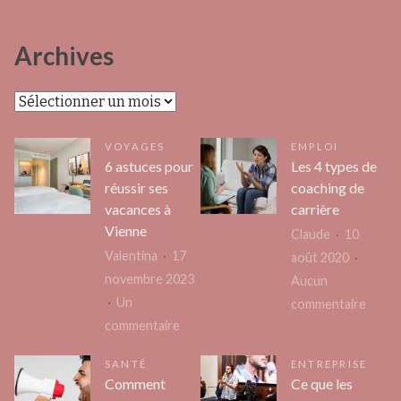
Archives
Archives
VOYAGES
EMPLOI
6 astuces pour
Les 4 types de
réussir ses
coaching de
vacances à
carrière
Vienne
Claude
10
Valentina
17
août 2020
novembre 2023
Aucun
Un
sur
commentaire
sur
commentaire
Les
6
4
SANTÉ
ENTREPRISE
astuces
types
Comment
Ce que les
pour
de