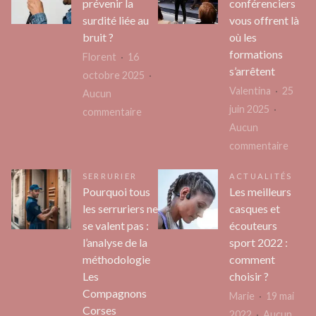
prévenir la
conférenciers
réussir
coach
surdité liée au
vous offrent là
ses
de
bruit ?
où les
vacances
carriè
formations
Florent
16
à
s’arrêtent
octobre 2025
Vienne
Valentina
25
Aucun
juin 2025
sur
commentaire
Aucun
Comment
sur
commentaire
prévenir
Ce
la
SERRURIER
ACTUALITÉS
que
surdité
Pourquoi tous
Les meilleurs
les
liée
les serruriers ne
casques et
confé
au
se valent pas :
écouteurs
vous
bruit
l’analyse de la
sport 2022 :
offre
?
méthodologie
comment
là
Les
choisir ?
où
Compagnons
Marie
19 mai
Corses
les
2022
Aucun