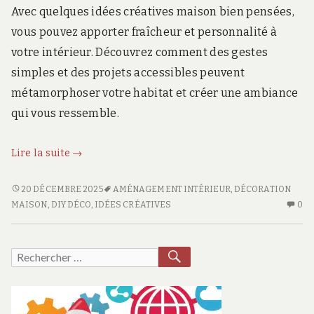
r
Avec quelques idées créatives maison bien pensées,
d
vous pouvez apporter fraîcheur et personnalité à
s
.
votre intérieur. Découvrez comment des gestes
f
simples et des projets accessibles peuvent
r
métamorphoser votre habitat et créer une ambiance
qui vous ressemble.
Idées
Lire la suite
→
créatives
pour
IDÉES
20 DÉCEMBRE 2025
AMÉNAGEMENT INTÉRIEUR
,
DÉCORATION
CRÉATIVES
AU
embellir
MAISON
,
DIY DÉCO
,
IDÉES CRÉATIVES
0
POUR
CO
votre
EMBELLIR
SU
maison
VOTRE
ID
RECHERCHER
Recherche
au
MAISON
CR
pour :
quotidien
AU
PO
QUOTIDIEN
EM
VO