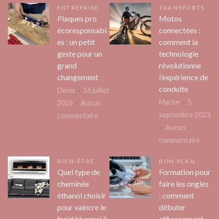
aux
ENTREPRISE
TRANSPORTS
choisir
multip
Plaques pro
Motos
votre
façet
écoresponsabl
connectées :
assurance
es : un petit
comment la
santé
geste pour un
technologie
à
grand
révolutionne
saint-
changement
l’expérience de
laurent-
conduite
Denis
16 juillet
de-
Marise
5
2025
Aucun
la-
septembre 2023
sur
commentaire
salanque
Aucun
Plaques
au
sur
commentaire
pro
meilleur
Moto
écoresponsables
BIEN-ÊTRE
BON PLAN
prix
conne
:
Quel type de
Formation pour
?
:
un
cheminée
faire les ongles
comm
petit
éthanol choisir
: comment
la
geste
pour vaincre le
débuter
techn
pour
froid hivernal ?
efficacement