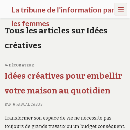
MEN
La tribune de l'information par
U
les femmes
Tous les articles sur Idées
l
a
créatives
t
r
i
b
DÉCORATEUR
u
n
Idées créatives pour embellir
e
w
votre maison au quotidien
o
m
e
PAR
PASCAL CABUS
n
s
a
Transformer son espace de vie ne nécessite pas
w
toujours de grands travaux ou un budget conséquent.
a