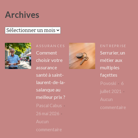
Archives
Archives
ASSURANCES
ENTREPRISE
Comment
Serrurier, un
choisir votre
métier aux
assurance
multiples
santé à saint-
façettes
laurent-de-la-
Povoski
6
salanque au
juillet 2021
meilleur prix ?
Aucun
Pascal Cabus
sur
commentaire
26 mai 2026
Serrur
Aucun
un
sur
commentaire
métie
Comment