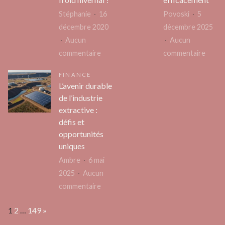
révol
un
Stéphanie
16
Povoski
5
l’expé
grand
décembre 2020
décembre 2025
de
changement
Aucun
Aucun
condu
sur
sur
commentaire
commentaire
Quel
Forma
FINANCE
type
pour
L’avenir durable
de
faire
de l’industrie
cheminée
les
extractive :
éthanol
ongle
défis et
choisir
:
opportunités
pour
comm
uniques
vaincre
début
Ambre
6 mai
le
effic
2025
Aucun
froid
sur
commentaire
hivernal ?
L’avenir
Page:
Next
1
2
…
149
»
durable
de