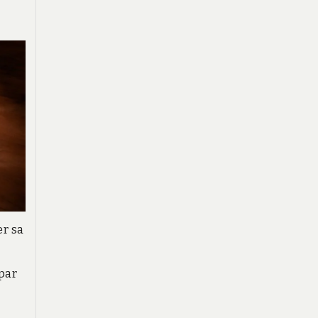
r sa
par