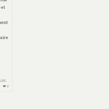
 et
ment
aire
AIRE
,
AUCUN
0
COMMENTAIRE
SUR
OPTIMISER
LA