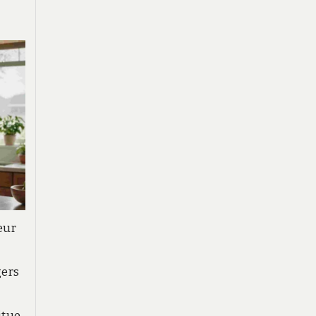
eur
gers
itue