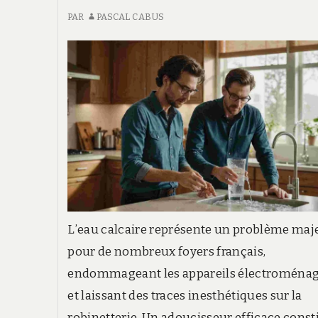
PAR
PASCAL CABUS
L’eau calcaire représente un problème maj
pour de nombreux foyers français,
endommageant les appareils électroména
et laissant des traces inesthétiques sur la
robinetterie. Un adoucisseur efficace const