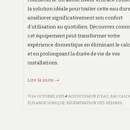
la solution idéale pour traiter cette eau dure
améliorer significativement son confort
d’utilisation au quotidien. Découvrez com
cet équipement peut transformer votre
expérience domestique en éliminant le calc
et en prolongeant la durée de vie de vos
installations.
Optimiser
Lire la suite
→
la
qualité
OPTIMISER
24 OCTOBRE 2025
ADOUCISSEUR D'EAU
,
EAU CALC
LA
ÉCHANGE IONIQUE
,
RÉGÉNÉRATION DES RÉSINES
de
QUALITÉ
l’eau
DE
avec
L’EAU
un
AVEC