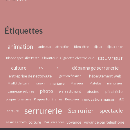
recourir
aux
techniques
divinatoires ?
Étiquettes
animation
animaux
attraction
Bien-être
bijoux
bijoux en or
couvreur
Blonde specialist Perth
Chauffeur
Cigarette électronique
culture
dépannage serrurerie
CV
DJ
entreprise de nettoyage
hébergement web
gestion finance
mariage
Maillot de bain
maison
Masseur
Matelas
menuisier
photo
piscine
pisciniste
panneaux solaires
pierre diamant
rénovation maison
plaque funéraire
Plaques funéraires
Resoomer
SEO
serrurerie
Serrurier
spectacle
serrure
toiture
voyance
voyance par téléphone
séances photo
TVA
vacances
épilation laser
écologie