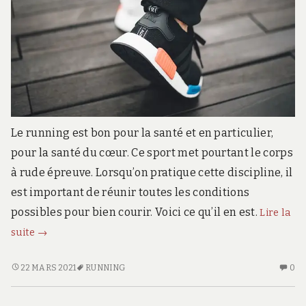
r
d
s
.
f
r
Le running est bon pour la santé et en particulier,
pour la santé du cœur. Ce sport met pourtant le corps
à rude épreuve. Lorsqu’on pratique cette discipline, il
est important de réunir toutes les conditions
possibles pour bien courir. Voici ce qu’il en est.
Lire la
Les
suite
→
bonnes
conditions
LES
AU
22 MARS 2021
RUNNING
0
BONNES
CO
pour
CONDITIONS
SU
faire