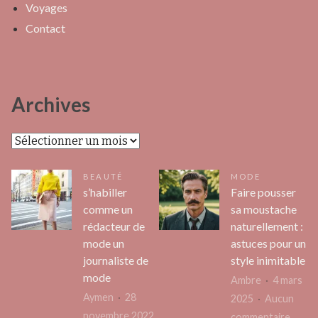
Voyages
Contact
Archives
Archives
BEAUTÉ
MODE
s’habiller
Faire pousser
comme un
sa moustache
rédacteur de
naturellement :
mode un
astuces pour un
journaliste de
style inimitable
mode
Ambre
4 mars
Aymen
28
2025
Aucun
novembre 2022
sur
commentaire