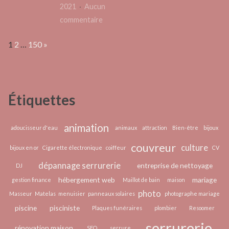
à
2021
Aucun
ne
sur
commentaire
pas
Profiter
manquer
Page:
Next
1
2
…
150
»
du
déstockage
des
outillages
Étiquettes
à
un
prix
animation
adoucisseur d'eau
animaux
attraction
Bien-être
bijoux
discount
couvreur
culture
bijoux en or
Cigarette électronique
coiffeur
CV
dépannage serrurerie
entreprise de nettoyage
DJ
hébergement web
mariage
gestion finance
Maillot de bain
maison
photo
Masseur
Matelas
menuisier
panneaux solaires
photographe mariage
piscine
pisciniste
Plaques funéraires
plombier
Resoomer
serrurerie
rénovation maison
SEO
serrure