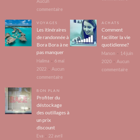
Aucun
Décou
sur
commentaire
Saint-
Quels
André
VOYAGES
ACHATS
secrets
Les itinéraires
Comment
de
cachent
de randonnée à
faciliter la vie
l’Eure
les
Bora Bora à ne
quotidienne?
et
plus
pas manquer
Manon
14 juin
le
belles
Halima
6 mai
2020
Aucun
châte
routes
2022
Aucun
sur
commentaire
d’Os
de
sur
commentaire
Comm
montagne
Les
facilit
panoramiques
BON PLAN
itinéraires
la
Profiter du
à
de
vie
déstockage
parcourir
randonnée
quoti
des outillages à
en
à
un prix
van
Bora
discount
?
Bora
Eva
22 avril