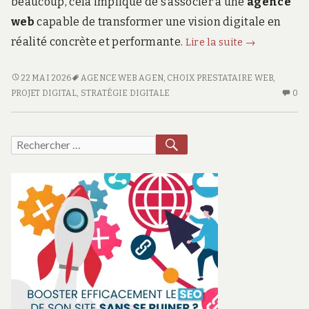
beaucoup, cela implique de s’associer à une
agence
web
capable de transformer une vision digitale en
Comment
réalité concrète et performante.
Lire la suite
→
choisir
la
COMMENT
22 MAI 2026
AGENCE WEB AGEN
,
CHOIX PRESTATAIRE WEB
,
CHOISIR
AU
meilleure
PROJET DIGITAL
,
STRATÉGIE DIGITALE
0
LA
CO
agence
MEILLEURE
SU
web
AGENCE
C
RECHERCHER
Recherche
à
WEB
CH
pour :
Agen
À
LA
pour
AGEN
ME
POUR
A
votre
VOTRE
W
projet
PROJET
À
digital
DIGITAL
A
?
?
PO
VO
PR
DI