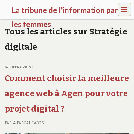
MEN
La tribune de l'information par
U
les femmes
Tous les articles sur Stratégie
l
a
digitale
t
r
i
b
ENTREPRISE
u
n
Comment choisir la meilleure
e
w
agence web à Agen pour votre
o
m
e
projet digital ?
n
s
a
PAR
PASCAL CABUS
w
a