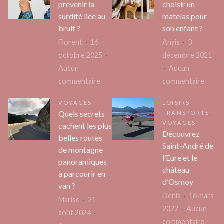
prévenir la
choisir un
surdité liée au
matelas pour
bruit ?
son enfant ?
Florent
16
Anais
3
octobre 2025
décembre 2021
Aucun
Aucun
sur
sur
commentaire
commentaire
Comment
Comm
VOYAGES
LOISIRS
,
prévenir
bien
Quels secrets
TRANSPORTS
,
la
choisi
VOYAGES
cachent les plus
surdité
un
Découvrez
belles routes
Saint-André de
liée
matel
de montagne
l’Eure et le
au
pour
panoramiques
château
bruit
son
à parcourir en
d’Osmoy
?
enfan
van ?
Denis
16 mars
?
Marise
21
2022
Aucun
août 2024
sur
commentaire