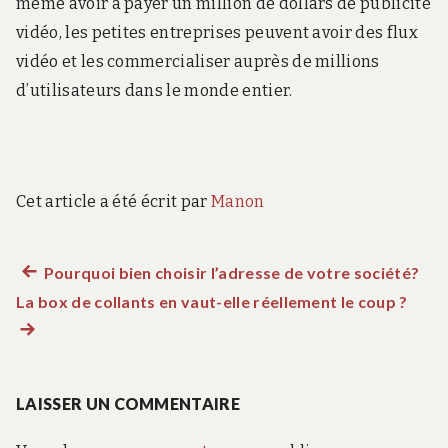
même avoir à payer un million de dollars de publicité
vidéo, les petites entreprises peuvent avoir des flux
vidéo et les commercialiser auprès de millions
d’utilisateurs dans le monde entier.
Cet article a été écrit par
Manon
Article
Pourquoi bien choisir l’adresse de votre société?
Navigation
La box de collants en vaut-elle réellement le coup ?
précédent :
Artic
de
suiv
:
l’article
LAISSER UN COMMENTAIRE