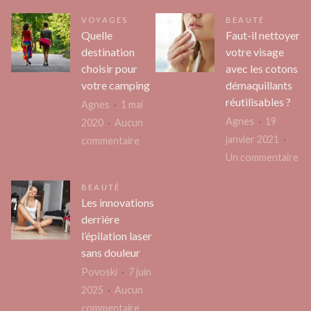
Pourquoi
dans
VOYAGES
BEAUTÉ
le
le
Quelle
Faut-il nettoyer
CEO
liner
destination
votre visage
ne
d’une
choisir pour
avec les cotons
devrait
piscin
votre camping
démaquillants
pas
réutilisables ?
?
Agnes
1 mai
être
Agnes
19
2020
Aucun
le
janvier 2021
sur
commentaire
maître
su
Un commentaire
Quelle
de
Fa
destination
cérémonie
BEAUTÉ
il
choisir
Les innovations
de
ne
pour
derrière
son
vo
votre
l’épilation laser
propre
vi
camping
sans douleur
événement
av
Povoski
7 juin
?
les
2025
Aucun
co
sur
commentaire