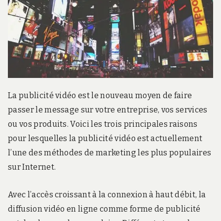
r
d
s
.
f
r
La publicité vidéo est le nouveau moyen de faire
passer le message sur votre entreprise, vos services
ou vos produits. Voici les trois principales raisons
pour lesquelles la publicité vidéo est actuellement
l’une des méthodes de marketing les plus populaires
sur Internet.
Avec l’accès croissant à la connexion à haut débit, la
diffusion vidéo en ligne comme forme de publicité