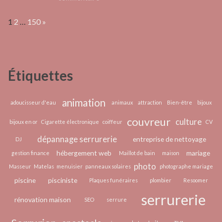
dé
Les
réu
Page:
Next
1
2
…
150
»
innovations
?
derrière
l’épilation
laser
Étiquettes
sans
douleur
animation
adoucisseur d'eau
animaux
attraction
Bien-être
bijoux
couvreur
culture
bijoux en or
Cigarette électronique
coiffeur
CV
dépannage serrurerie
entreprise de nettoyage
DJ
hébergement web
mariage
gestion finance
Maillot de bain
maison
photo
Masseur
Matelas
menuisier
panneaux solaires
photographe mariage
piscine
pisciniste
Plaques funéraires
plombier
Resoomer
serrurerie
rénovation maison
SEO
serrure