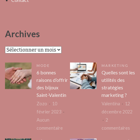
Archives
Archives
MODE
MARKETING
6 bonnes
Quelles sont les
raisons d’offrir
utilités des
des bijoux
stratégies
Saint-Valentin
marketing ?
Zozo
10
Valentina
12
février 2023
décembre 2022
Aucun
2
sur
sur
commentaire
commentaires
6
Quel