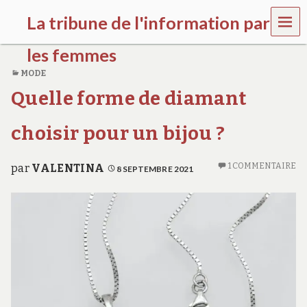
MEN
La tribune de l'information par
U
les femmes
MODE
l
Quelle forme de diamant
a
t
r
choisir pour un bijou ?
i
b
u
1 COMMENTAIRE
par
VALENTINA
8 SEPTEMBRE 2021
n
e
w
o
m
e
n
s
a
w
a