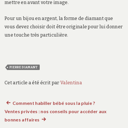
mettre en avant votre image.
Pour un bijou en argent, la forme de diamant que
vous devez choisir doit être originale pour lui donner
une touche très particulière.
PIERRE DIAMANT
Cet article a été écrit par
Valentina
Article
Comment habiller bébé sous la pluie ?
Navigation
Ventes privées : nos conseils pour accéder aux
précédent :
de
bonnes affaires
Article
suivant