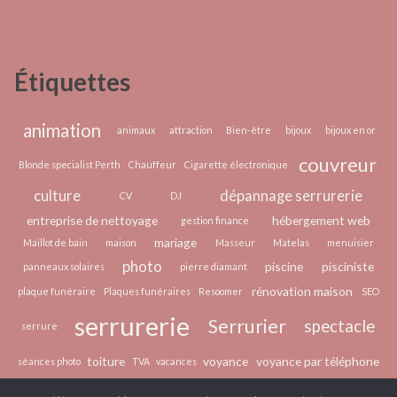
méthodologie
:
Les
mode
Compagnons
de
Corses
Étiquettes
fonctionnement
animation
animaux
attraction
Bien-être
bijoux
bijoux en or
couvreur
Blonde specialist Perth
Chauffeur
Cigarette électronique
culture
dépannage serrurerie
CV
DJ
entreprise de nettoyage
hébergement web
gestion finance
mariage
Maillot de bain
maison
Masseur
Matelas
menuisier
photo
piscine
pisciniste
panneaux solaires
pierre diamant
rénovation maison
plaque funéraire
Plaques funéraires
Resoomer
SEO
serrurerie
Serrurier
spectacle
serrure
toiture
voyance
voyance par téléphone
séances photo
TVA
vacances
épilation laser
écologie