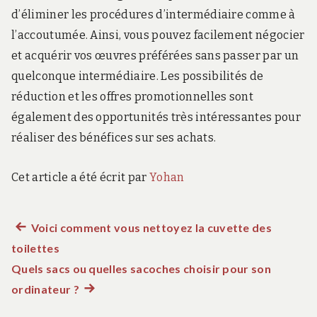
d’éliminer les procédures d’intermédiaire comme à
l’accoutumée. Ainsi, vous pouvez facilement négocier
et acquérir vos œuvres préférées sans passer par un
quelconque intermédiaire. Les possibilités de
réduction et les offres promotionnelles sont
également des opportunités très intéressantes pour
réaliser des bénéfices sur ses achats.
Cet article a été écrit par
Yohan
Article
Voici comment vous nettoyez la cuvette des
Navigation
toilettes
précédent :
de
Quels sacs ou quelles sacoches choisir pour son
ordinateur ?
Article
l’article
suivant