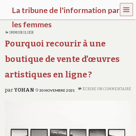
MEN
La tribune de l'information par
U
les femmes
IMMOBILIER
l
Pourquoi recourir à une
a
t
r
boutique de vente d’œuvres
i
b
u
artistiques en ligne ?
n
e
w
ÉCRIRE UN COMMENTAIRE
par
YOHAN
30 NOVEMBRE 2021
o
m
e
n
s
a
w
a