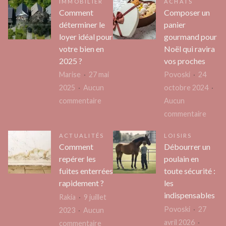
IMMOBILIER
ACHATS
Comment
Composer un
déterminer le
panier
loyer idéal pour
gourmand pour
votre bien en
Noël qui ravira
2025 ?
vos proches
Marise
27 mai
Povoski
24
2025
Aucun
octobre 2024
sur
commentaire
Aucun
Comment
sur
commentaire
déterminer
Comp
ACTUALITÉS
LOISIRS
le
un
Comment
Débourrer un
loyer
panier
repérer les
poulain en
idéal
gour
fuites enterrées
toute sécurité :
pour
pour
rapidement ?
les
votre
Noël
indispensables
Rakia
9 juillet
bien
qui
Povoski
27
2023
Aucun
en
ravira
avril 2026
sur
commentaire