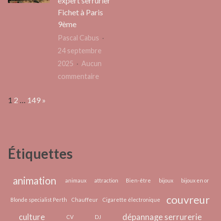
expert serrurier
la
Fichet à Paris
clé
9ème
pour
Pascal Cabus
réussi
24 septembre
vos
2025
Aucun
voyag
sur
commentaire
pros
Sécurité
Page:
Next
1
2
…
149
»
et
fiabilité
:
votre
Étiquettes
expert
serrurier
Fichet
animation
animaux
attraction
Bien-être
bijoux
bijoux en or
à
couvreur
Blonde specialist Perth
Chauffeur
Cigarette électronique
Paris
culture
dépannage serrurerie
9ème
CV
DJ