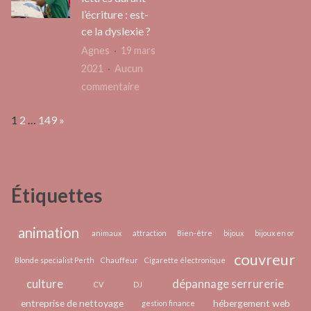
canali
pour
l’écriture : est-
peut
un
ce la dyslexie ?
vous
bijou ?
Agnes
19 mars
aider
2021
Aucun
?
sur
commentaire
Inversion
Page:
Next
1
2
…
149
»
des
lettres
durant
l’écriture
Étiquettes
:
est-
ce
animation
animaux
attraction
Bien-être
bijoux
bijoux en or
la
couvreur
Blonde specialist Perth
Chauffeur
Cigarette électronique
dyslexie
culture
dépannage serrurerie
?
CV
DJ
entreprise de nettoyage
hébergement web
gestion finance