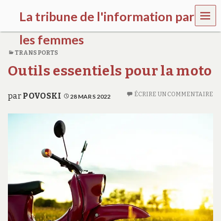
MEN
La tribune de l'information par
U
les femmes
TRANSPORTS
l
Outils essentiels pour la moto
a
t
r
ÉCRIRE UN COMMENTAIRE
par
POVOSKI
i
28 MARS 2022
b
u
n
e
w
o
m
e
n
s
a
w
a