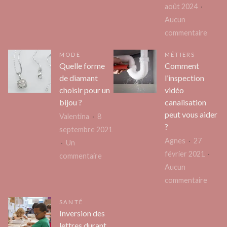
en
août 2024
Tourisme
train,
Aucun
humanitaire
bus
sur
commentaire
au
ou
Comm
Moyen-
MODE
MÉTIERS
avion
conce
Orient
Quelle forme
Comment
avec
l’itiné
de diamant
l’inspection
un
de
choisir pour un
vidéo
handicap
voyag
bijou ?
canalisation
parfai
peut vous aider
Valentina
8
sans
?
septembre 2021
se
Agnes
27
Un
perdr
février 2021
sur
commentaire
en
Aucun
Quelle
chemi
sur
commentaire
forme
?
Comm
de
SANTÉ
l’insp
diamant
Inversion des
vidéo
choisir
lettres durant