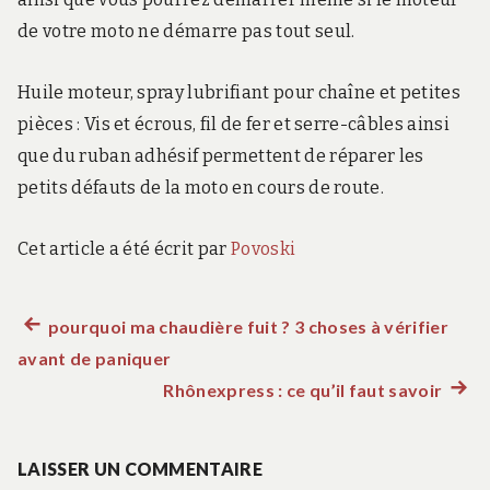
de votre moto ne démarre pas tout seul.
Huile moteur, spray lubrifiant pour chaîne et petites
pièces : Vis et écrous, fil de fer et serre-câbles ainsi
que du ruban adhésif permettent de réparer les
petits défauts de la moto en cours de route.
Cet article a été écrit par
Povoski
Article
pourquoi ma chaudière fuit ? 3 choses à vérifier
Navigation
avant de paniquer
précédent :
de
Rhônexpress : ce qu’il faut savoir
Artic
suiva
l’article
:
LAISSER UN COMMENTAIRE