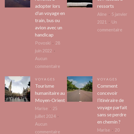
adopter lors
ressorts
d’un voyage en
Aline
5 janvier
train, bus ou
2021
Un
avion avec un
sur
commentaire
handicap
Matel
Povoski
28
latex
juin 2022
et
Aucun
Matel
sur
commentaire
à
Les
resso
VOYAGES
VOYAGES
bons
Tourisme
Comment
réflexes
humanitaire au
concevoir
à
Moyen-Orient
l’itinéraire de
adopter
voyage parfait
Marise
25
lors
sans se perdre
juillet 2024
d’un
en chemin ?
Aucun
voyage
Marise
20
sur
commentaire