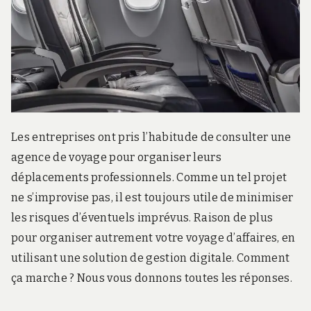
r
d
s
.
f
r
Les entreprises ont pris l’habitude de consulter une
agence de voyage pour organiser leurs
déplacements professionnels. Comme un tel projet
ne s’improvise pas, il est toujours utile de minimiser
les risques d’éventuels imprévus.
Raison de plus
pour organiser autrement votre voyage d’affaires, en
utilisant une solution de gestion digitale. Comment
ça marche ? Nous vous donnons toutes les réponses.