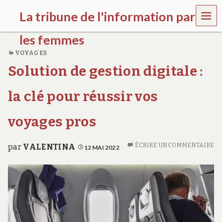
MEN
La tribune de l'information par
U
les femmes
VOYAGES
l
Solution de gestion digitale :
a
t
r
la clé pour réussir vos
i
b
u
voyages pros
n
e
w
ÉCRIRE UN COMMENTAIRE
par
VALENTINA
12 MAI 2022
o
m
e
n
s
a
w
a