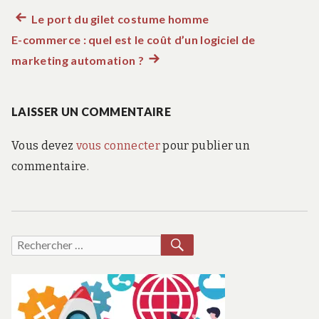
Article
Le port du gilet costume homme
Navigation
E-commerce : quel est le coût d’un logiciel de
précédent :
de
marketing automation ?
Article
suivant
l’article
:
LAISSER UN COMMENTAIRE
Vous devez
vous connecter
pour publier un
commentaire.
RECHERCHER
Recherche
pour :