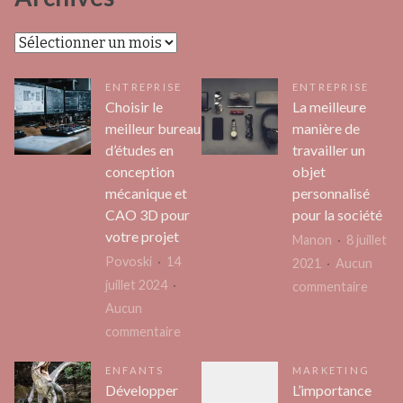
Archives
ENTREPRISE
ENTREPRISE
Choisir le
La meilleure
meilleur bureau
manière de
d’études en
travailler un
conception
objet
mécanique et
personnalisé
CAO 3D pour
pour la société
votre projet
Manon
8 juillet
Povoski
14
2021
Aucun
juillet 2024
sur
commentaire
Aucun
La
sur
commentaire
meille
Choisir
maniè
ENFANTS
MARKETING
le
de
Développer
L’importance
meilleur
travail