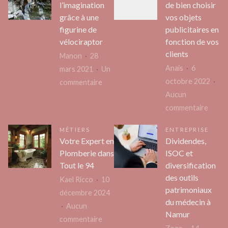
l’imagination
de bien choisir
bureau
un
grâce à une
vos objets
d’études
objet
figurine de
publicitaires en
en
perso
vélociraptor
fonction de vos
conception
pour
clients
Manon
28
mécanique
la
Anais
6
mars 2021
Un
et
socié
octobre 2022
sur
commentaire
CAO
Aucun
Développer
3D
sur
commentaire
l’imagination
pour
L’imp
grâce
MÉTIERS
ENTREPRISE
votre
de
à
Votre Expert en
Dividendes,
projet
bien
une
Plomberie dans
ISOC et
choisi
figurine
Tout le 94
diversification
vos
de
des outils
Kael Ricco
10
objet
vélociraptor
patrimoniaux
décembre 2024
public
du médecin à
Aucun
en
Namur
sur
commentaire
fonct