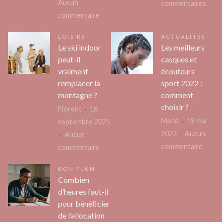
Aucun
sur
commentaires
la
sur
commentaire
Quel
beaut
Pourquoi
sont
de
LOISIRS
ACTUALITÉS
fait-
les
Le ski indoor
Les meilleurs
ses
on
moy
peut-il
casques et
cheve
appel
de
vraiment
écouteurs
à
comm
remplacer la
sport 2022 :
une
sur
montagne ?
comment
agence
inte
choisir ?
Florent
16
immobilière
Marie
19 mai
septembre 2025
à
2022
Aucun
Aucun
Valence
sur
commentaire
sur
commentaire
?
Les
Le
BON PLAN
meille
ski
Combien
casqu
indoor
d’heures faut-il
et
peut-
pour bénéficier
écout
il
de l’allocation