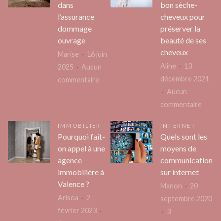
dans
bon sèche-
l’assurance
cheveux pour
dommage
préserver la
ouvrage
beauté de ses
cheveux
Marise
16 juin
Aline
13
2025
Aucun
décembre 2021
sur
commentaire
Aucun
Démystifier
sur
commentaire
les
L’imp
travaux
IMMOBILIER
INTERNET
de
inclus
Pourquoi fait-
Quels sont les
choisi
dans
on appel à une
moyens de
un
l’assurance
agence
communication
bon
dommage
immobilière à
sur internet
sèche
ouvrage
Valence ?
Manon
20
cheve
Arisoa
2
septembre 2020
pour
février 2023
3
prése