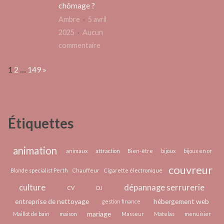
sport
vraiment
chômage ?
2022
remplacer
Ambre
5 avril
:
la
2025
Aucun
comm
montagne
sur
commentaire
choisi
?
Combien
?
Page:
Next
1
2
…
149
»
d’heures
faut-
il
pour
Étiquettes
bénéficier
de
l’allocation
animation
animaux
attraction
Bien-être
bijoux
bijoux en or
chômage
couvreur
Blonde specialist Perth
Chauffeur
Cigarette électronique
?
culture
dépannage serrurerie
CV
DJ
entreprise de nettoyage
hébergement web
gestion finance
mariage
Maillot de bain
maison
Masseur
Matelas
menuisier