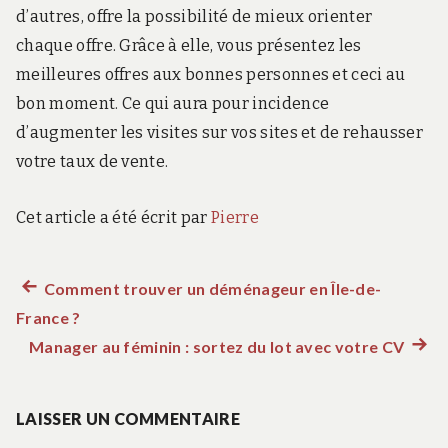
d’autres, offre la possibilité de mieux orienter
chaque offre. Grâce à elle, vous présentez les
meilleures offres aux bonnes personnes et ceci au
bon moment. Ce qui aura pour incidence
d’augmenter les visites sur vos sites et de rehausser
votre taux de vente.
Cet article a été écrit par
Pierre
Article
Comment trouver un déménageur en Île-de-
Navigation
France ?
précédent :
de
Manager au féminin : sortez du lot avec votre CV
Artic
suiva
l’article
:
LAISSER UN COMMENTAIRE