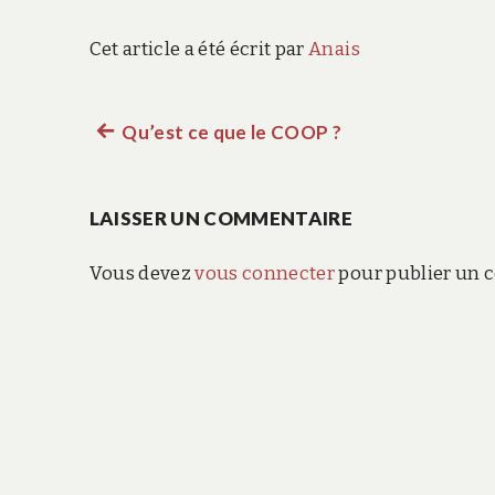
Cet article a été écrit par
Anais
Article
Qu’est ce que le COOP ?
Navigation
précédent :
de
LAISSER UN COMMENTAIRE
l’article
Vous devez
vous connecter
pour publier un 