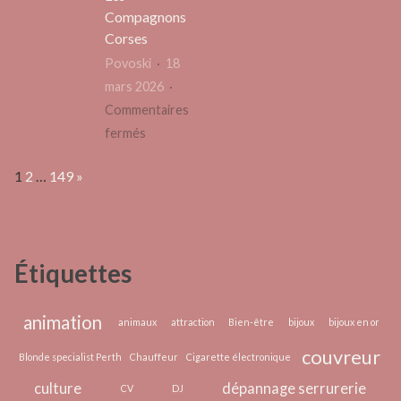
l’esthétique
Compagnons
Corses
de
votre
Povoski
18
maison
mars 2026
Commentaires
sur
fermés
Pourquoi
Page:
Next
1
2
…
149
»
tous
les
serruriers
ne
Étiquettes
se
valent
pas
animation
animaux
attraction
Bien-être
bijoux
bijoux en or
:
couvreur
Blonde specialist Perth
Chauffeur
Cigarette électronique
l’analyse
culture
dépannage serrurerie
de
CV
DJ