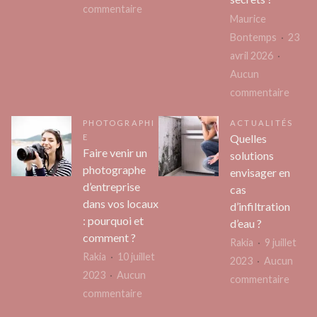
sur
commentaire
Maurice
La
Bontemps
23
Civette
avril 2026
d’Aix-
Aucun
en-
sur
commentaire
Provence
Comm
PHOTOGRAPHI
ACTUALITÉS
photo
Quelles
E
un
Faire venir un
solutions
magic
photographe
envisager en
sur
d’entreprise
cas
scène
dans vos locaux
d’infiltration
: pourquoi et
sans
d’eau ?
comment ?
trahir
Rakia
9 juillet
Rakia
10 juillet
ses
2023
Aucun
2023
Aucun
secre
sur
commentaire
sur
commentaire
?
Quell
Faire
soluti