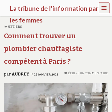
MEN
La tribune de l'information par
U
les femmes
MÉTIERS
l
Comment trouver un
a
t
r
plombier chauffagiste
i
b
u
compétent à Paris ?
n
e
w
ÉCRIRE UN COMMENTAIRE
par
AUDREY
22 JANVIER 2023
o
m
e
n
s
a
w
a