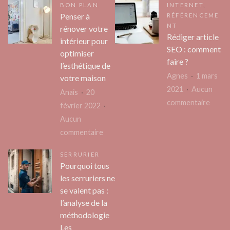
BON PLAN
INTERNET
,
venir
envis
Penser à
RÉFÉRENCEME
un
en
NT
rénover votre
photographe
Rédiger article
cas
intérieur pour
SEO : comment
d’entreprise
d’infil
optimiser
faire ?
dans
l’esthétique de
d’eau
Agnes
1 mars
vos
votre maison
?
2021
Aucun
locaux
Anais
20
sur
commentaire
:
février 2022
Rédig
pourquoi
Aucun
article
et
sur
commentaire
SEO
comment
Penser
SERRURIER
:
?
à
Pourquoi tous
comm
rénover
les serruriers ne
faire
votre
se valent pas :
?
intérieur
l’analyse de la
pour
méthodologie
optimiser
Les