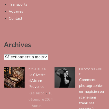
Transports
Voyages
Contact
Archives
Archives
BON PLAN
PHOTOGRAPHI
La Civette
E
Comment
d’Aix-en-
photographier
Provence
un magicien sur
Kael Ricco
10
scène sans
décembre 2024
trahir ses
Aucun
secrets ?