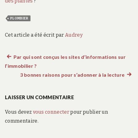
des plantes
?
PLOMBIER
Cet article a été écrit par
Audrey
Article
Par qui sont conçus les sites d’informations sur
Navigation
l’immobilier ?
précédent :
de
3 bonnes raisons pour s’adonner à la lecture
Artic
suiva
l’article
:
LAISSER UN COMMENTAIRE
Vous devez
vous connecter
pour publier un
commentaire.