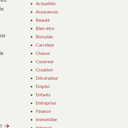
 en
Actualités
és
Assurances
Beauté
Bien-être
ous
Bon plan
Carreleur
Chasse
de
Couvreur
Creation
Décorateur
Emploi
Enfants
Entreprise
Finance
Immobilier
 ?
Article
Internet