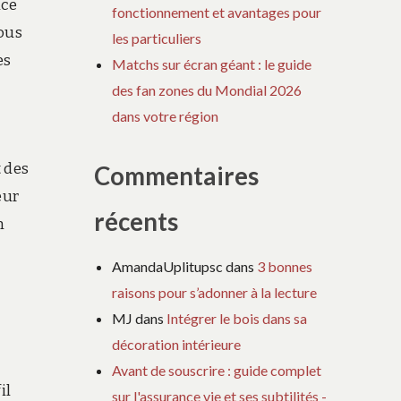
nce
fonctionnement et avantages pour
vous
les particuliers
es
Matchs sur écran géant : le guide
des fan zones du Mondial 2026
dans votre région
 des
Commentaires
eur
récents
n
AmandaUplitupsc
dans
3 bonnes
raisons pour s’adonner à la lecture
MJ
dans
Intégrer le bois dans sa
décoration intérieure
Avant de souscrire : guide complet
il
sur l'assurance vie et ses subtilités -