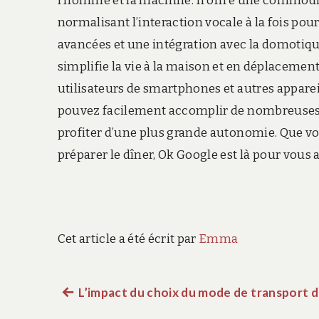
l’homme et la machine. Il offre une commodité
normalisant l’interaction vocale à la fois pou
avancées et une intégration avec la domotiq
simplifie la vie à la maison et en déplacement
utilisateurs de smartphones et autres apparei
pouvez facilement accomplir de nombreuses
profiter d’une plus grande autonomie. Que vou
préparer le dîner, Ok Google est là pour vous a
Cet article a été écrit par
Emma
Article
L’impact du choix du mode de transport d
Navigation
précédent :