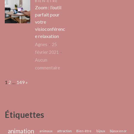
BIEN-ÊTRE
du
optimiser
que
Zoom : l’outil
métie
l’électricité
l’ancr
parfait pour
lors
des
votre
de
prix
visioconférenc
vos
ou
e relaxation
aventures
price
Agnes
25
en
?
février 2021
van
Aucun
?
sur
commentaire
Zoom
Page:
Next
1
2
…
149
»
:
l’outil
parfait
pour
Étiquettes
votre
visioconférence
relaxation
animation
animaux
attraction
Bien-être
bijoux
bijoux en or