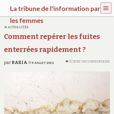
MEN
La tribune de l'information par
U
les femmes
ACTUALITÉS
l
Comment repérer les fuites
a
t
r
enterrées rapidement ?
i
b
u
ÉCRIRE UN COMMENTAIRE
par
RAKIA
9 JUILLET 2023
n
e
w
o
m
e
n
s
a
w
a