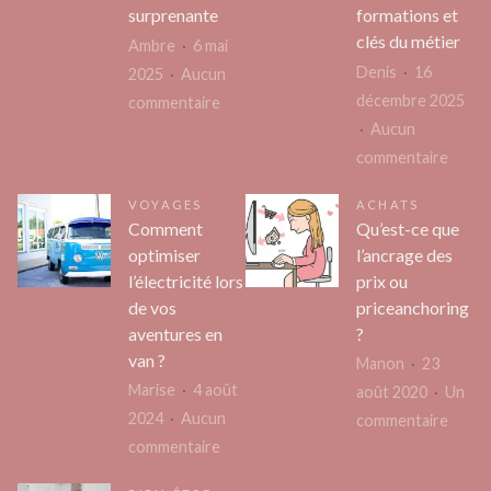
originale
surprenante
formations et
frança
clés du métier
Ambre
6 mai
Denis
16
2025
Aucun
décembre 2025
sur
commentaire
Aucun
Les
sur
commentaire
vrais
Parco
chiffres
VOYAGES
ACHATS
détail
des
Comment
Qu’est-ce que
pour
revenus
optimiser
l’ancrage des
deven
d’un
l’électricité lors
prix ou
serrur
agent
de vos
priceanchoring
profe
indépendant
aventures en
?
:
:
van ?
Manon
23
étape
la
Marise
4 août
août 2020
Un
forma
réalité
2024
Aucun
sur
commentaire
et
surprenante
sur
commentaire
Qu’es
clés
Comment
ce