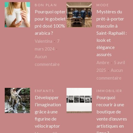
BON PLAN
MODE
Pourquoi opter
Mystères du
pour le gobelet
prêt-à-porter
pré dosé 100%
masculin à
arabica ?
Saint-Raphaël :
look et
Valentina
7
élégance
mars 2024
assurés
Aucun
Ambre
5 avril
sur
commentaire
2025
Aucun
Pourquoi
sur
commentaire
opter
Mystè
pour
ENFANTS
IMMOBILIER
du
le
Développer
Pourquoi
prêt-
gobelet
l’imagination
recourir à une
à-
pré
grâce à une
boutique de
porte
dosé
figurine de
vente d’œuvres
mascu
vélociraptor
artistiques en
100%
à
ligne ?