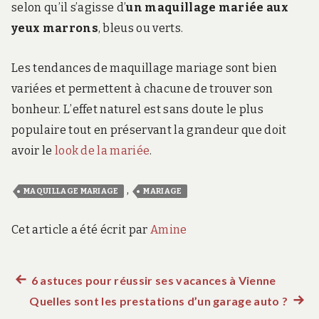
selon qu’il s’agisse d’
un maquillage mariée aux
yeux marrons
, bleus ou verts.
Les tendances de maquillage mariage sont bien
variées et permettent à chacune de trouver son
bonheur. L’effet naturel est sans doute le plus
populaire tout en préservant la grandeur que doit
avoir le
look de la mariée
.
,
MAQUILLAGE MARIAGE
MARIAGE
Cet article a été écrit par
Amine
Article
6 astuces pour réussir ses vacances à Vienne
Navigation
Quelles sont les prestations d’un garage auto ?
précédent :
Artic