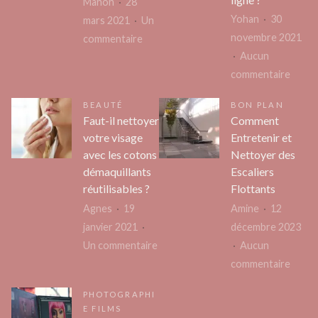
arabica
Manon
28
Saint-
Yohan
30
?
mars 2021
Un
Rapha
novembre 2021
sur
commentaire
:
Aucun
Développer
look
sur
commentaire
l’imagination
et
Pourq
grâce
BEAUTÉ
BON PLAN
éléga
recour
à
Faut-il nettoyer
Comment
assur
à
une
votre visage
Entretenir et
une
figurine
avec les cotons
Nettoyer des
bouti
de
démaquillants
Escaliers
de
vélociraptor
réutilisables ?
Flottants
vente
Agnes
19
Amine
12
d’œuv
janvier 2021
décembre 2023
artist
sur
Un commentaire
Aucun
en
Faut-
sur
commentaire
ligne ?
il
Comm
PHOTOGRAPHI
nettoyer
Entre
E FILMS