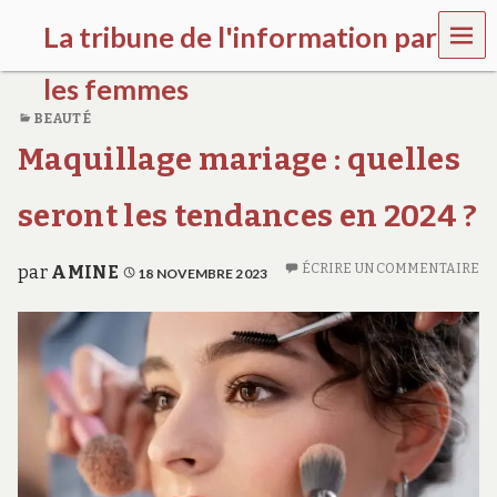
MEN
La tribune de l'information par
U
les femmes
BEAUTÉ
l
Maquillage mariage : quelles
a
t
r
seront les tendances en 2024 ?
i
b
u
ÉCRIRE UN COMMENTAIRE
par
AMINE
18 NOVEMBRE 2023
n
e
w
o
m
e
n
s
a
w
a