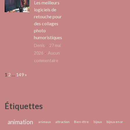
votre
et
Les meilleurs
visage
Netto
logiciels de
avec
des
retouche pour
les
Escali
des collages
photo
cotons
Flotta
humoristiques
démaquillants
Denis
27 mai
réutilisables
2026
Aucun
?
sur
commentaire
Les
Page:
Next
1
2
…
149
»
meilleurs
logiciels
de
retouche
Étiquettes
pour
des
collages
animation
animaux
attraction
Bien-être
bijoux
bijoux en or
photo