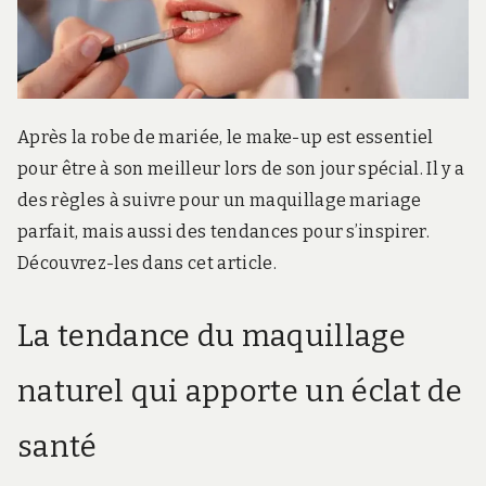
r
d
s
.
f
r
Après la robe de mariée, le make-up est essentiel
pour être à son meilleur lors de son jour spécial. Il y a
des règles à suivre pour un maquillage mariage
parfait, mais aussi des tendances pour s’inspirer.
Découvrez-les dans cet article.
La tendance du maquillage
naturel qui apporte un éclat de
santé