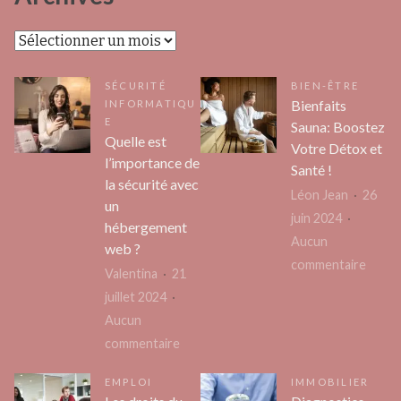
Archives
SÉCURITÉ
BIEN-ÊTRE
Bienfaits
INFORMATIQU
E
Sauna: Boostez
Quelle est
Votre Détox et
l’importance de
Santé !
la sécurité avec
Léon Jean
26
un
juin 2024
hébergement
Aucun
web ?
sur
commentaire
Valentina
21
Bienfa
juillet 2024
Sauna
Aucun
Boost
sur
commentaire
Votre
Quelle
Déto
EMPLOI
IMMOBILIER
est