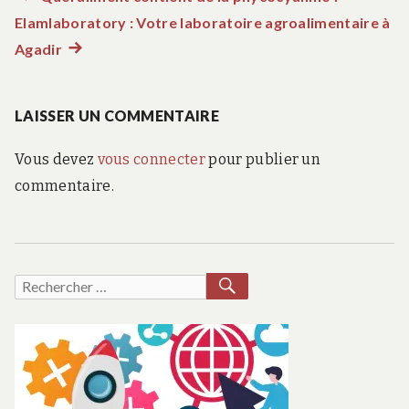
Navigation
Elamlaboratory : Votre laboratoire agroalimentaire à
précédent :
de
Agadir
Article
suivant
l’article
:
LAISSER UN COMMENTAIRE
Vous devez
vous connecter
pour publier un
commentaire.
RECHERCHER
Recherche
pour :