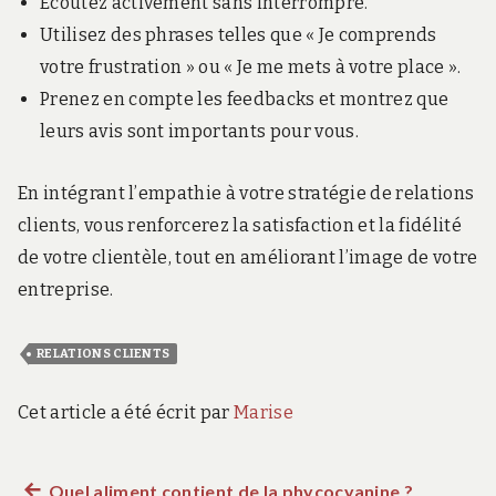
Écoutez activement sans interrompre.
Utilisez des phrases telles que « Je comprends
votre frustration » ou « Je me mets à votre place ».
Prenez en compte les feedbacks et montrez que
leurs avis sont importants pour vous.
En intégrant l’empathie à votre stratégie de relations
clients, vous renforcerez la satisfaction et la fidélité
de votre clientèle, tout en améliorant l’image de votre
entreprise.
RELATIONS CLIENTS
Cet article a été écrit par
Marise
Article
Quel aliment contient de la phycocyanine ?