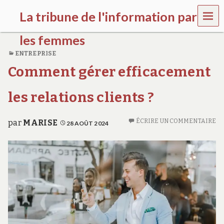
MEN
La tribune de l'information par
U
les femmes
ENTREPRISE
l
Comment gérer efficacement
a
t
r
les relations clients ?
i
b
u
ÉCRIRE UN COMMENTAIRE
par
MARISE
28 AOÛT 2024
n
e
w
o
m
e
n
s
a
w
a