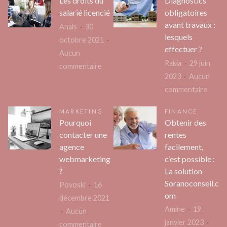
Les droits du
Diagnostics
et
l’importance
salarié licencié
obligatoires
Santé
de
avant travaux :
Anais
30
!
la
lesquels
octobre 2021
sécurité
effectuer ?
Aucun
avec
Rakia
29 juin
sur
commentaire
un
2023
Aucun
Les
hébergement
sur
commentaire
droits
web ?
Diagn
du
MARKETING
FINANCE
obliga
salarié
Pourquoi
Obtenir des
avant
licencié
contacter une
rentes
trava
agence
facilement,
:
webmarketing
c’est possible :
lesque
?
La solution
effec
Soranoconseil.c
Povoski
16
?
om
décembre 2021
Amine
19
Aucun
janvier 2023
sur
commentaire