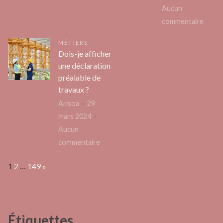
Aucun
Pourquoi
sur
commentaire
contacter
Obten
une
MÉTIERS
des
agence
Dois-je afficher
rente
webmarketing
une déclaration
facile
?
préalable de
c’est
travaux ?
possib
Arisoa
29
:
mars 2024
La
Aucun
soluti
sur
commentaire
Soran
Dois-
Page:
Next
1
2
…
149
»
je
afficher
une
déclaration
Étiquettes
préalable