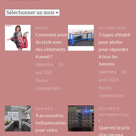
Archives
MODE
ACTUALITÉS
Comment avoir
5 types d’établi
du style avec
pour atelier
des vêtements
pour répondre
Kawaii ?
à tous les
besoins
Valentina
18
Valentina
14
mai 2022
août 2024
Aucun
Aucun
sur
commentaire
sur
commentaire
Comment
5
avoir
ACHATS
SÉCURITÉ
types
du
4 accessoires
INFORMATIQU
d’établ
style
E
indispensables
pour
Quel est le prix
avec
pour votre
d’un serveur
atelie
des