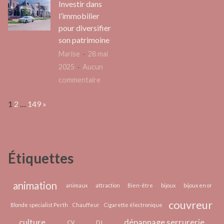
Investir dans
lampe
la
l’immobilier
de
gestion
pour diversifier
lumin
de
son patrimoine
pour
la
Marise
28 mai
la
chaîne
2025
Aucun
dépre
logistique
sur
commentaire
saiso
?
Investir
Page:
Next
1
2
…
149
»
dans
l’immobilier
pour
diversifier
Étiquettes
son
patrimoine
animation
animaux
attraction
Bien-être
bijoux
bijoux en or
couvreur
Blonde specialist Perth
Chauffeur
Cigarette électronique
culture
dépannage serrurerie
CV
DJ