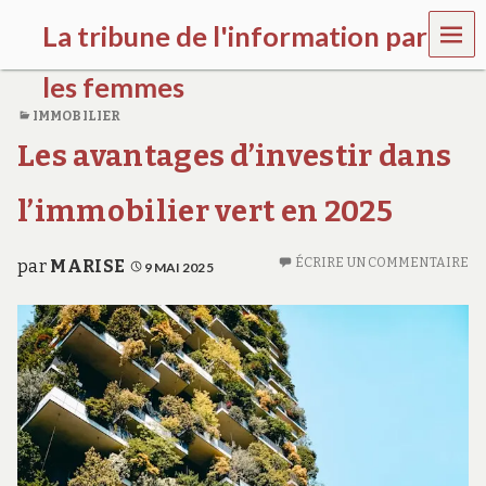
MEN
La tribune de l'information par
U
les femmes
IMMOBILIER
l
Les avantages d’investir dans
a
t
r
l’immobilier vert en 2025
i
b
u
ÉCRIRE UN COMMENTAIRE
par
MARISE
9 MAI 2025
n
e
w
o
m
e
n
s
a
w
a