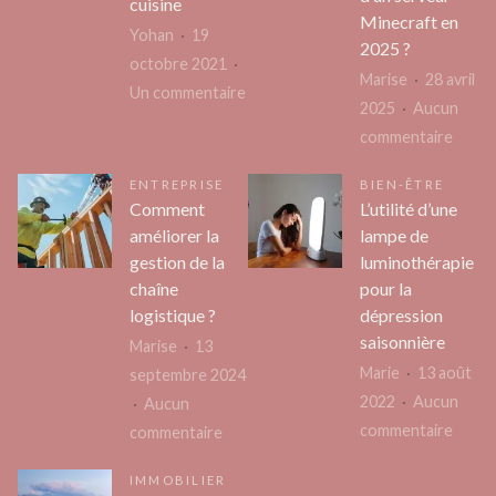
cuisine
Minecraft en
pour
vêtements
Yohan
19
2025 ?
répon
Kawaii
octobre 2021
Marise
28 avril
à
?
sur
Un commentaire
2025
Aucun
tous
4
sur
commentaire
les
accessoires
Quel
besoi
indispensables
ENTREPRISE
BIEN-ÊTRE
est
pour
Comment
L’utilité d’une
le
améliorer la
lampe de
votre
prix
gestion de la
luminothérapie
cuisine
d’un
chaîne
pour la
serve
logistique ?
dépression
Minec
saisonnière
Marise
13
en
Marie
13 août
septembre 2024
2025
2022
Aucun
Aucun
?
sur
commentaire
sur
commentaire
L’utilit
Comment
IMMOBILIER
d’une
améliorer