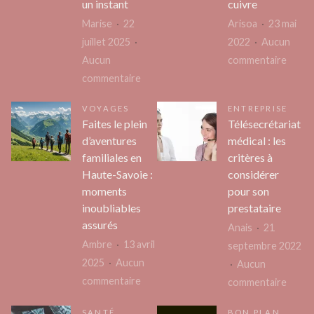
un instant
cuivre
Marise
22
Arisoa
23 mai
juillet 2025
2022
Aucun
sur
Aucun
commentaire
sur
Tout
commentaire
Évaluez
sur
VOYAGES
ENTREPRISE
le
les
Faites le plein
Télésecrétariat
financement
bracel
d’aventures
médical : les
de
magné
familiales en
critères à
votre
en
Haute-Savoie :
considérer
bateau
cuivre
moments
pour son
en
inoubliables
prestataire
un
assurés
Anais
21
instant
Ambre
13 avril
septembre 2022
2025
Aucun
Aucun
sur
commentaire
sur
commentaire
Faites
Télése
SANTÉ
BON PLAN