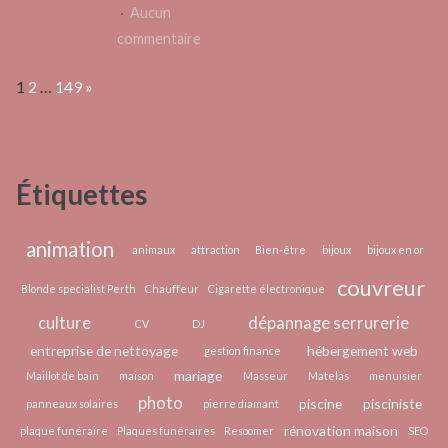
pour
Aucun
partir
sur
commentaire
serein
Pourquoi
Page:
Next
1
2
…
149
»
confier
la
création
de
Étiquettes
son
site
a
animation
animaux
attraction
Bien-être
bijoux
bijoux en or
une
couvreur
Blonde specialist Perth
Chauffeur
Cigarette électronique
agence
culture
dépannage serrurerie
web
CV
DJ
?
entreprise de nettoyage
hébergement web
gestion finance
mariage
Maillot de bain
maison
Masseur
Matelas
menuisier
photo
piscine
pisciniste
panneaux solaires
pierre diamant
rénovation maison
plaque funéraire
Plaques funéraires
Resoomer
SEO