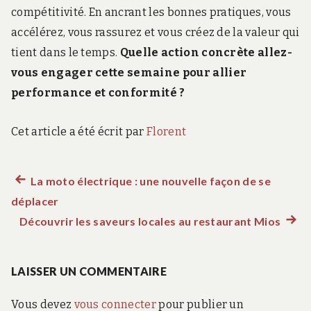
compétitivité. En ancrant les bonnes pratiques, vous
accélérez, vous rassurez et vous créez de la valeur qui
tient dans le temps.
Quelle action concrète allez-
vous engager cette semaine pour allier
performance et conformité ?
Cet article a été écrit par
Florent
Article
La moto électrique : une nouvelle façon de se
Navigation
déplacer
précédent :
de
Découvrir les saveurs locales au restaurant Mios
Artic
suiva
l’article
:
LAISSER UN COMMENTAIRE
Vous devez
vous connecter
pour publier un