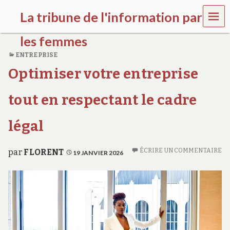
MEN
La tribune de l'information par
U
les femmes
ENTREPRISE
l
Optimiser votre entreprise
a
t
r
tout en respectant le cadre
i
b
u
légal
n
e
w
ÉCRIRE UN COMMENTAIRE
par
FLORENT
19 JANVIER 2026
o
m
e
n
s
a
w
a