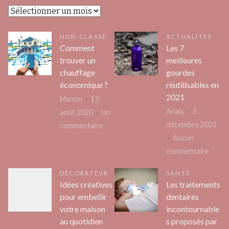
Archives
NON CLASSÉ
ACTUALITÉS
Comment
Les 7
trouver un
meilleures
chauffage
gourdes
économique ?
réutilisables en
2021
Manon
13
Anais
3
août 2020
Un
décembre 2021
sur
commentaire
Aucun
Comment
sur
commentaire
trouver
Les
un
DÉCORATEUR
SANTÉ
7
chauffage
Idées créatives
Les traitements
meille
économique
pour embellir
dentaires
gourd
?
votre maison
incontournable
réutil
au quotidien
s proposés par