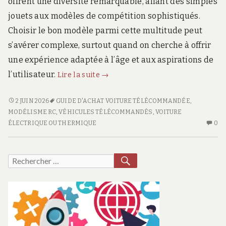
offrent une diversité remarquable, allant des simples
jouets aux modèles de compétition sophistiqués.
Choisir le bon modèle parmi cette multitude peut
s’avérer complexe, surtout quand on cherche à offrir
une expérience adaptée à l’âge et aux aspirations de
Véhicules
l’utilisateur.
Lire la suite
→
télécommandés
pour
VÉHICULES
2 JUIN 2026
GUIDE D'ACHAT VOITURE TÉLÉCOMMANDÉE
,
TÉLÉCOMMANDÉS
tous
MODÉLISME RC
,
VÉHICULES TÉLÉCOMMANDÉS
,
VOITURE
POUR
AU
ÉLECTRIQUE OU THERMIQUE
0
les
TOUS
CO
âges
LES
SU
:
ÂGES
VÉ
RECHERCHER
Recherche
comment
:
T
pour :
choisir
COMMENT
PO
CHOISIR
TO
son
SON
LE
premier
PREMIER
Â
modèle
MODÈLE
: