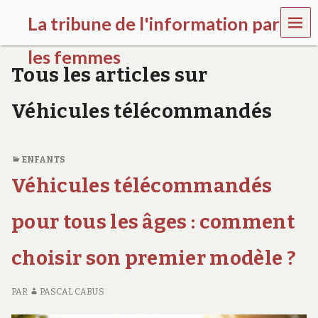
MEN
La tribune de l'information par
U
les femmes
Tous les articles sur
l
a
Véhicules télécommandés
t
r
i
b
ENFANTS
u
n
Véhicules télécommandés
e
w
pour tous les âges : comment
o
m
e
choisir son premier modèle ?
n
s
a
PAR
PASCAL CABUS
w
a