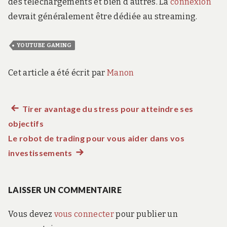
des téléchargements et bien d’autres. La
connexion
devrait généralement être dédiée au streaming.
YOUTUBE GAMING
Cet article a été écrit par
Manon
Article
Tirer avantage du stress pour atteindre ses
Navigation
objectifs
précédent :
de
Le robot de trading pour vous aider dans vos
investissements
Article
l’article
suivant
:
LAISSER UN COMMENTAIRE
Vous devez
vous connecter
pour publier un