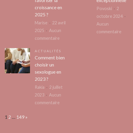
favoriser la
exceptionnelle
stratifié
croissance en
Povoski
2
2025 ?
octobre 2024
Marise
22 avril
Aucun
2025
Aucun
sur
commentaire
sur
commentaire
Vin
Comment
rouge
ACTUALITÉS
structurer
buzet
Comment bien
une
2018
choisir un
start-
:
sexologue en
up
une
2023 ?
pour
année
Rakia
2 juillet
favoriser
excep
2023
Aucun
la
sur
commentaire
croissance
Comment
en
Page:
Next
1
2
…
149
»
bien
2025
choisir
?