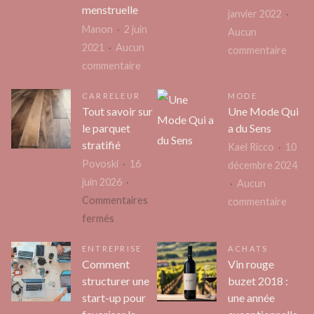
menstruelle
janvier 2022
Manon
2 juin
Aucun
2021
Aucun
sur
commentaire
sur
commentaire
Quel
Tout
cadea
CARRELEUR
MODE
ce
de
Tout savoir sur
Une Mode Qui
que
Noël
le parquet
a du Sens
vous
offrir
stratifié
Kael Ricco
10
devrez
à
Povoski
16
décembre 2024
savoir
son
juin 2026
Aucun
sur
gendr
Commentaires
sur
commentaire
la
?
sur
fermés
Une
culotte
Tout
Mode
menstruelle
ENTREPRISE
ACHATS
savoir
Qui
Comment
Vin rouge
sur
a
structurer une
buzet 2018 :
le
du
start-up pour
une année
parquet
Sens