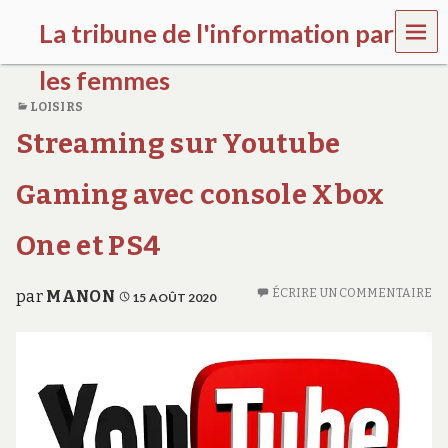
MEN
La tribune de l'information par
U
les femmes
LOISIRS
l
Streaming sur Youtube
a
t
r
Gaming avec console Xbox
i
b
u
One et PS4
n
e
w
ÉCRIRE UN COMMENTAIRE
par
MANON
15 AOÛT 2020
o
m
e
n
s
a
w
a